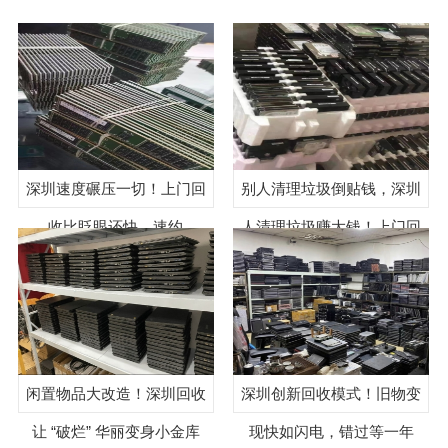
深圳速度碾压一切！上门回
别人清理垃圾倒贴钱，深圳
收比眨眼还快，速约
人清理垃圾赚大钱！上门回
收冲鸭
闲置物品大改造！深圳回收
深圳创新回收模式！旧物变
让 “破烂” 华丽变身小金库
现快如闪电，错过等一年