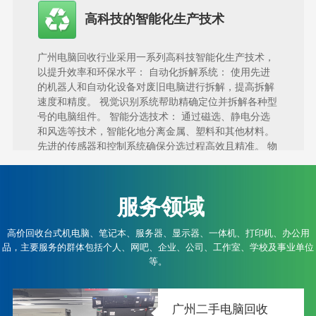
高科技的智能化生产技术
广州电脑回收行业采用一系列高科技智能化生产技术，
以提升效率和环保水平： 自动化拆解系统： 使用先进
的机器人和自动化设备对废旧电脑进行拆解，提高拆解
速度和精度。 视觉识别系统帮助精确定位并拆解各种型
号的电脑组件。 智能分选技术： 通过磁选、静电分选
和风选等技术，智能化地分离金属、塑料和其他材料。
先进的传感器和控制系统确保分选过程高效且精准。 物
联网（IoT）管理平台： 利用物联网技术，实现对回收
过程的实时监控和管理。 数据采集和分析平台优化回收
流程，提高资源利用率和生产效率。 人工智能（AI）辅
服务领域
助决策： 应用AI技术分析回收数据，优化资源回收策
略。 通过机器学习模型预测回收物料的价值和处理方
高价回收台式机电脑、笔记本、服务器、显示器、一体机、打印机、办公用
法，提升整体回收效益。 环保处理系统： 配备先进的
品，主要服务的群体包括个人、网吧、企业、公司、工作室、学校及事业单位
废水、废气处理设备，确保回收过程符合环保标准。 使
等。
用绿色制造工艺，减少能源消耗和二次污染。 高效冶炼
与提纯技术： 采用湿法冶金和火法冶金技术，高效提取
贵金属。 结合先进的溶剂萃取和电解工艺，提高提纯效
广州二手电脑回收
率和质量。