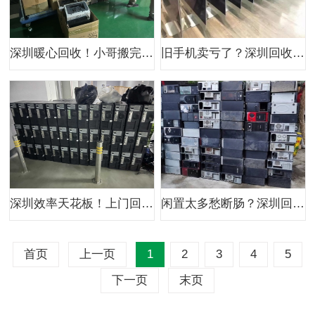
深圳暖心回收！小哥搬完旧物，还留下一张暖心服务卡
旧手机卖亏了？深圳回收平台估值翻倍，速来薅羊毛
深圳效率天花板！上门回收比发朋友圈还快，速约
闲置太多愁断肠？深圳回收超人空降，瞬间清空烦恼
首页
上一页
1
2
3
4
5
下一页
末页