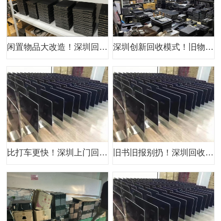
闲置物品大改造！深圳回收让 “破烂” 华丽变身小金库
深圳创新回收模式！旧物变现快如闪电，错过等一年
比打车更快！深圳上门回收团队带着诚意火速赶来
旧书旧报别扔！深圳回收让 “废纸” 变现金，论斤卖都超值