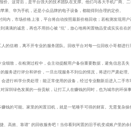
晰的报价。这背后，是平台强大的技术团队在支撑。他们与各大手机厂商、
的苹果、华为手机，还是小众品牌的电子设备，都能得到合理的定价。
上门时间内，市场价格上涨，平台将自动按照最新价格回收；若检测发现用
到满满的诚意，再也不用担心被 “坑”，放心地将闲置物品变成实实在在
工人的信赖，离不开专业的服务团队。回收平台对每一位回收小哥都进行
温和、专业细致，在检测过程中，会主动提醒用户备份重要数据，避免信息丢
哥的服务进行评分和评价，一旦出现服务不到位的情况，将进行严肃处理
，会进行科学分类处理：能正常使用的设备，经过专业翻新后进入二手市
是对深圳绿色发展的一份贡献，让打工人在赚钱的同时，也为城市的环保
多赚钱的可能。家里的闲置旧机，就是一笔唾手可得的财富。无需复杂操
便捷、高效、靠谱” 的回收服务吧！当你看到闲置的旧手机变成账户里的