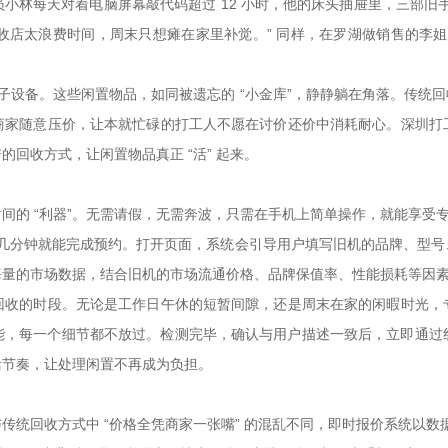
小林每天对着电脑屏幕敲代码超过 12 小时，他的床头抽屉里，三部旧
回收店太浪费时间，周末只想瘫在家里补觉。” 同样，在罗湖做销售的李
闲置电子设备。这些闲置物品，如同被遗忘的 “小金库”，静静躺在角落。传
商家随意压价，让本就忙碌的打工人不愿在讨价还价中消耗耐心。深圳打
回收方式，让闲置物品真正 “活” 起来。
间的 “利器”。无需请假，无需奔波，只需在手机上简单操作，就能享受
仅需几分钟就能完成预约。打开页面，系统会引导用户填写旧机的品牌、型
海量的市场数据，结合旧机的市场流通价格、品牌保值率、性能损耗等因
回收的时段。无论是工作日午休的短暂间隙，还是周末在家的闲暇时光，
，每一个细节都不放过。检测完毕，确认与用户描述一致后，立即通过线
活节奏，让处理闲置不再成为负担。
与传统回收方式中 “价格全凭商家一张嘴” 的混乱不同，即时报价系统以