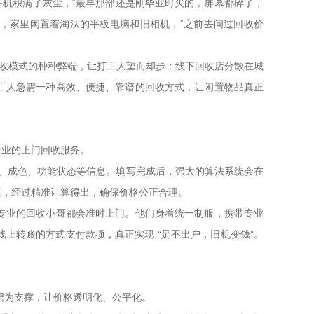
手机积满了灰尘，“最早那部还是刚毕业时买的，屏幕都碎了，
姐，家里闲置着淘汰的平板电脑和旧相机，“之前去问过回收价
统回收模式的种种弊端，让打工人望而却步：线下回收店分散在城
工人急需一种高效、便捷、靠谱的回收方式，让闲置物品真正
专业的上门回收服务。
号、成色、功能状态等信息。填写完成后，强大的算法系统会在
素，经过精准计算得出，确保价格公正合理。
专业的回收小哥都会准时上门。他们身着统一制服，携带专业
上转账的方式支付款项，真正实现 “足不出户，旧机变钱”。
数据为支撑，让价格透明化、公平化。