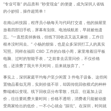
“专业可靠” 的品质和 “秒变现金” 的便捷，成为深圳人省钱
的小妙招，操作超简单！
在南山科技园，程序员小杨每天与代码打交道，他的抽屉里
放着四部旧手机，屏幕有划痕、电池续航差，早就被他遗
忘。“一直想卖掉换钱，但线下回收店又远又麻烦，工作日
根本没时间去。” 小杨的烦恼，也是众多深圳打工人的真实
写照。同样在福田 CBD 工作的白领小周，家里堆着旧平板
电脑、过时的智能手表，“之前拿去店里问价，不仅价格
低，还浪费了我大半天时间，后来就放弃了。”
事实上，深圳家庭平均每户至少闲置 3 件电子设备。这些闲
置物品看似无用，实则价值不菲，却因传统回收模式的种种
弊端难以变现。线下回收店分布零散，找店、往返加上议
价，往往要耗费大量时间；价格不透明，消费者只能被动接
受商家给出的低价，一不小心就会 “踩坑”。在深圳，时间就