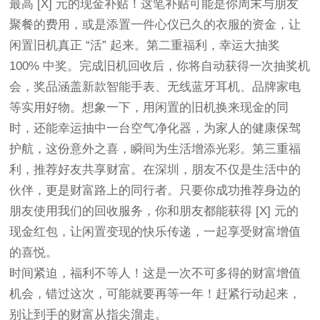
最高 [X] 元的现金补贴！这笔补贴可能是你周末与朋友
聚餐的费用，或是添置一件心仪已久的衣服的资金，让
闲置旧机真正 “活” 起来。第二重福利，
幸运大抽奖 
100% 中奖
。完成旧机回收后，你将自动获得一次抽奖机
会，奖品涵盖新款智能手表、无线蓝牙耳机、品牌家电
等实用好物。想象一下，用闲置的旧机换来现金的同
时，还能幸运抽中一台空气净化器，为家人的健康保驾
护航，这份意外之喜，瞬间为生活增添光彩。第三重福
利，
推荐好友共享财富
。在深圳，朋友不仅是生活中的
伙伴，更是财富路上的同行者。只要你成功推荐身边的
朋友使用我们的回收服务，你和朋友都能获得 [X] 元的
现金红包，让闲置变现的快乐传递，一起享受财富增值
的喜悦。
时间紧迫，福利不等人！这是一次不可多得的财富增值
机会，错过这次，可能就要再等一年！赶紧行动起来，
别让到手的财富从指尖溜走。